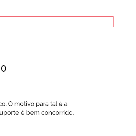
50
. O motivo para tal é a
suporte é bem concorrido,