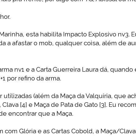
hor.
Marinha, esta habilita Impacto Explosivo nv3. 
da a afastar o mob, qualquer coisa, além de au
arma nv1 e a Carta Guerreira Laura dá, quand
1 por refino da arma.
utilizadas (além da Maça da Valquíria, que a
, Clava [4] e Maça de Pata de Gato [3]. Eu reco
l de encontrar que a Maça.
com Glória e as Cartas Cobold, a Maça/Clava 