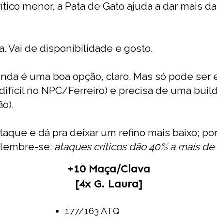
ítico menor, a Pata de Gato ajuda a dar mais 
. Vai de disponibilidade e gosto.
inda é uma boa opção, claro. Mas só pode ser e
 difícil no NPC/Ferreiro) e precisa de uma buil
o).
aque e dá pra deixar um refino mais baixo; p
 lembre-se:
ataques críticos dão 40% a mais de
+10 Maça/Clava
[4x G. Laura]
177/163 ATQ