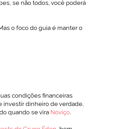
pes, se não todos, você poderá
Mas o foco do guia é manter o
suas condições financeiras
e investir dinheiro de verdade,
do quando se vira
Noviço
.
ests do Grupo Éden
, bem