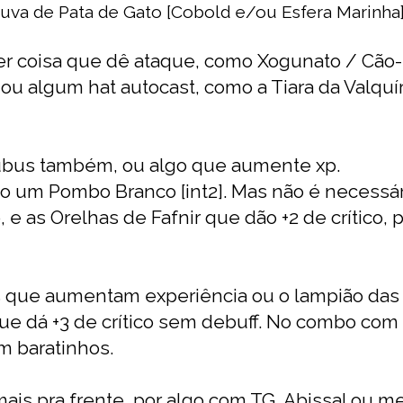
uva de Pata de Gato [Cobold e/ou Esfera Marinha
lquer coisa que dê ataque, como Xogunato / C
u algum hat autocast, como a Tiara da Valquí
ubus também, ou algo que aumente xp.
o um Pombo Branco [int2]. Mas não é necessá
e as Orelhas de Fafnir que dão +2 de crítico, 
s que aumentam experiência ou o lampião das f
que dá +3 de crítico sem debuff. No combo com
m baratinhos.
mais pra frente, por algo com TG, Abissal ou 