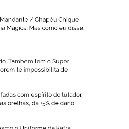
]
ão-Mandante / Chapéu Chique
ria Mágica. Mas como eu disse:
rio. Também tem o Super
porém te impossibilita de
adas com espírito do lutador,
 as orelhas, dá +5% de dano
mesmo o Uniforme da Kafra.