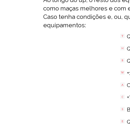
c omo maças melhores e com e
Caso tenha condições e, ou, qu
equipamentos:
Q
Q
Q
+
C
+
B
Q